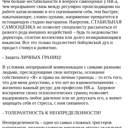
Чем больше нестабильности в вопросе самооценки у HR-a,
чем неразрывнее связь между регулярно происходящими на
работе катаклизмами и его оцениванием себя, тем быстрее,
накатывающее, словно цунами, напряжение превратится в
истощающую стадию выгорания. Напротив, СТАБИЛЬНАЯ
САМООЦЕНКА не позволит специалисту рассыпаться от
разного рода внешних воздействий – будь то недовольство
директора, сплетни коллектива или долго незакрывающаяся
вакансия. Все это только подхлестнет бойцовский дух и
придаст стимул к развитию.
- Защита ЛИЧНЫХ ГРАНИЦ!
В условиях непрерывной коммуникации с самыми разными
людьми, преследующими свои интересы, осознание
собственного «Я» и права на личные границы – то есть того,
что для меня допустимо, а что нет во взаимоотношениях –
жизненно важный ресурс для профессии HR-а. Здоровое
восприятие своих психологических границ позволяет
выдерживать любое давление или не допускать его, а значит
защищать себя от стресса, с ним связанного.
- ТОЛЕРАНТНОСТЬ К НЕОПРЕДЕЛЕННОСТИ!
Неопределенность – один из самых сложных триггеров
напряжения, недаром главным некоторые авторы указывают