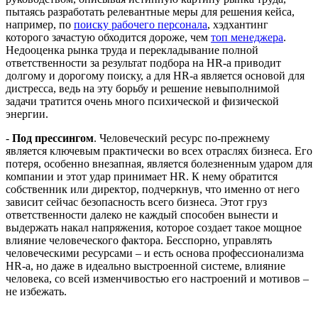
пытаясь разработать релевантные меры для решения кейса,
например, по
поиску рабочего персонала
, хэдхантинг
которого зачастую обходится дороже, чем
топ менеджера
.
Недооценка рынка труда и перекладывание полной
ответственности за результат подбора на HR-а приводит
долгому и дорогому поиску, а для HR-а является основой для
дистресса, ведь на эту борьбу и решение невыполнимой
задачи тратится очень много психической и физической
энергии.
-
Под прессингом
. Человеческий ресурс по-прежнему
является ключевым практически во всех отраслях бизнеса. Его
потеря, особенно внезапная, является болезненным ударом для
компании и этот удар принимает HR. К нему обратится
собственник или директор, подчеркнув, что именно от него
зависит сейчас безопасность всего бизнеса. Этот груз
ответственности далеко не каждый способен вынести и
выдержать накал напряжения, которое создает такое мощное
влияние человеческого фактора. Бесспорно, управлять
человеческими ресурсами – и есть основа профессионализма
HR-a, но даже в идеально выстроенной системе, влияние
человека, со всей изменчивостью его настроений и мотивов –
не избежать.