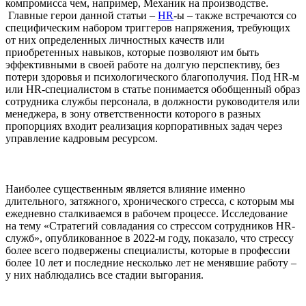
компромисса чем, например, Механик на производстве.
Главные герои данной статьи –
HR
-ы – также встречаются со
специфическим набором триггеров напряжения, требующих
от них определенных личностных качеств или
приобретенных навыков, которые позволяют им быть
эффективными в своей работе на долгую перспективу, без
потери здоровья и психологического благополучия. Под HR-м
или HR-специалистом в статье понимается обобщенный образ
сотрудника службы персонала, в должности руководителя или
менеджера, в зону ответственности которого в разных
пропорциях входит реализация корпоративных задач через
управление кадровым ресурсом.
Наиболее существенным является влияние именно
длительного, затяжного, хронического стресса, с которым мы
ежедневно сталкиваемся в рабочем процессе. Исследование
на тему «Стратегий совладания со стрессом сотрудников HR-
служб», опубликованное в 2022-м году, показало, что стрессу
более всего подвержены специалисты, которые в профессии
более 10 лет и последние несколько лет не менявшие работу –
у них наблюдались все стадии выгорания.