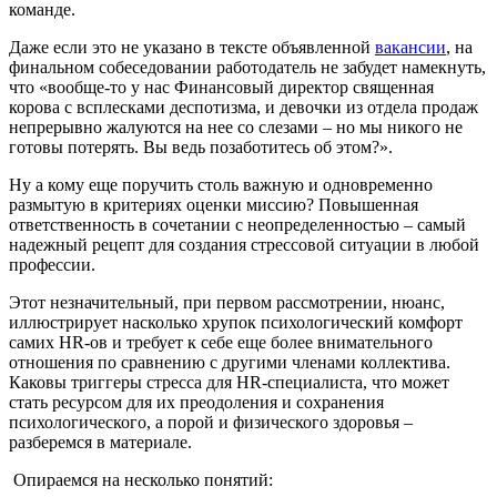
команде.
Даже если это не указано в тексте объявленной
вакансии
, на
финальном собеседовании работодатель не забудет намекнуть,
что «вообще-то у нас Финансовый директор священная
корова с всплесками деспотизма, и девочки из отдела продаж
непрерывно жалуются на нее со слезами – но мы никого не
готовы потерять. Вы ведь позаботитесь об этом?».
Ну а кому еще поручить столь важную и одновременно
размытую в критериях оценки миссию? Повышенная
ответственность в сочетании с неопределенностью – самый
надежный рецепт для создания стрессовой ситуации в любой
профессии.
Этот незначительный, при первом рассмотрении, нюанс,
иллюстрирует насколько хрупок психологический комфорт
самих HR-ов и требует к себе еще более внимательного
отношения по сравнению с другими членами коллектива.
Каковы триггеры стресса для HR-специалиста, что может
стать ресурсом для их преодоления и сохранения
психологического, а порой и физического здоровья –
разберемся в материале.
Опираемся на несколько понятий: