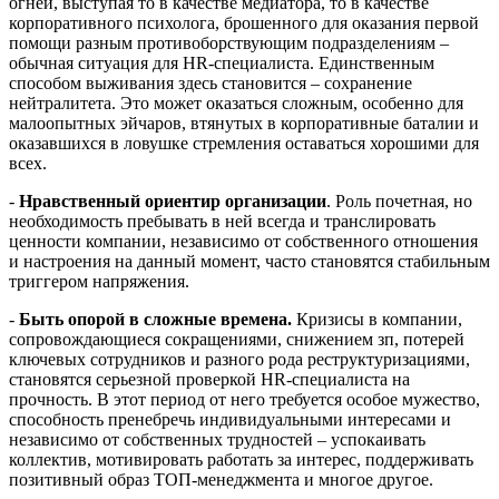
огней, выступая то в качестве медиатора, то в качестве
корпоративного психолога, брошенного для оказания первой
помощи разным противоборствующим подразделениям –
обычная ситуация для HR-специалиста. Единственным
способом выживания здесь становится – сохранение
нейтралитета. Это может оказаться сложным, особенно для
малоопытных эйчаров, втянутых в корпоративные баталии и
оказавшихся в ловушке стремления оставаться хорошими для
всех.
-
Нравственный ориентир организации
. Роль почетная, но
необходимость пребывать в ней всегда и транслировать
ценности компании, независимо от собственного отношения
и настроения на данный момент, часто становятся стабильным
триггером напряжения.
-
Быть опорой в сложные времена.
Кризисы в компании,
сопровождающиеся сокращениями, снижением зп, потерей
ключевых сотрудников и разного рода реструктуризациями,
становятся серьезной проверкой HR-специалиста на
прочность. В этот период от него требуется особое мужество,
способность пренебречь индивидуальными интересами и
независимо от собственных трудностей – успокаивать
коллектив, мотивировать работать за интерес, поддерживать
позитивный образ ТОП-менеджмента и многое другое.