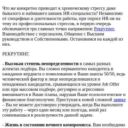
Что же конкретно приводит к хроническому стрессу даже
бывалого и набившего шишек HR-специалиста? Независимо
от специфики и длительности работы, при опросе HR-ов на
тему их профессиональных стрессов, в первую очередь
обозначаются три главных точки напряжения:
Рекрутинг
,
Взаимодействие с персоналом, Общение с Высшим
руководством и Собственниками. Остановимся на каждой из
них.
РЕКРУТИНГ.
-
Высокая степень неопределенности
в самых разных
аспектах подбора. Вы словно перманентно находитесь в
ожидании вердикта о помиловании и Ваши шансы 50/50, ведь
человеческий фактор в лице неопределившихся и
ненадежных кандидатов, срывающихся на уровне Job Offer
или при массовом подборе, регулярно и агрессивно
вмешивается в Ваши планы, нарушая Ваше психологическое и
финансовое благополучие. Приступая к новой сложной
заявке
– Вы не можете достоверно утверждать, когда Вы выполните
эту работу – через один месяц или полгода, иной раз
сомневаешься в реализуемости данной задачи.
-
Жизнь в состоянии вечного компромисса
. Вам необходимо