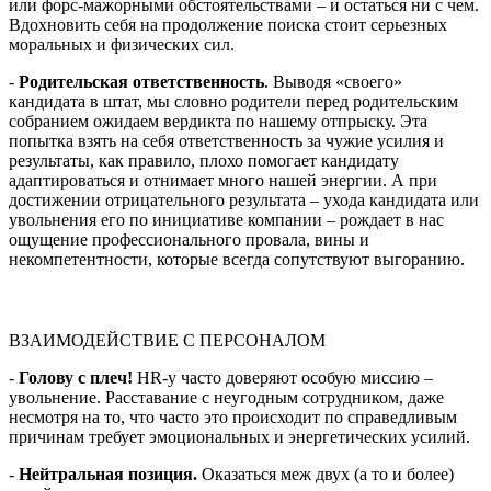
или форс-мажорными обстоятельствами – и остаться ни с чем.
Вдохновить себя на продолжение поиска стоит серьезных
моральных и физических сил.
-
Родительская ответственность
. Выводя «своего»
кандидата в штат, мы словно родители перед родительским
собранием ожидаем вердикта по нашему отпрыску. Эта
попытка взять на себя ответственность за чужие усилия и
результаты, как правило, плохо помогает кандидату
адаптироваться и отнимает много нашей энергии. А при
достижении отрицательного результата – ухода кандидата или
увольнения его по инициативе компании – рождает в нас
ощущение профессионального провала, вины и
некомпетентности, которые всегда сопутствуют выгоранию.
ВЗАИМОДЕЙСТВИЕ С ПЕРСОНАЛОМ
-
Голову с плеч!
HR-у часто доверяют особую миссию –
увольнение. Расставание с неугодным сотрудником, даже
несмотря на то, что часто это происходит по справедливым
причинам требует эмоциональных и энергетических усилий.
-
Нейтральная позиция.
Оказаться меж двух (а то и более)