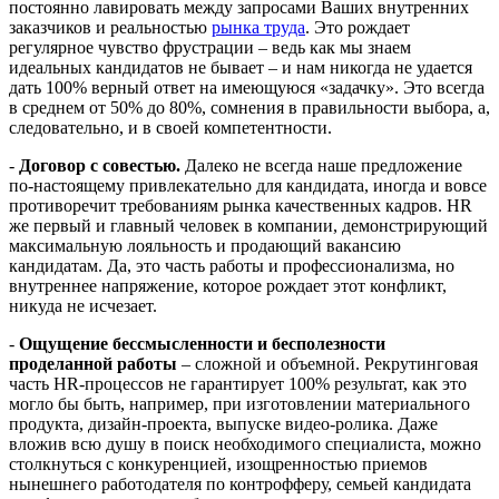
постоянно лавировать между запросами Ваших внутренних
заказчиков и реальностью
рынка труда
. Это рождает
регулярное чувство фрустрации – ведь как мы знаем
идеальных кандидатов не бывает – и нам никогда не удается
дать 100% верный ответ на имеющуюся «задачку». Это всегда
в среднем от 50% до 80%, сомнения в правильности выбора, а,
следовательно, и в своей компетентности.
-
Договор с совестью.
Далеко не всегда наше предложение
по-настоящему привлекательно для кандидата, иногда и вовсе
противоречит требованиям рынка качественных кадров. HR
же первый и главный человек в компании, демонстрирующий
максимальную лояльность и продающий вакансию
кандидатам. Да, это часть работы и профессионализма, но
внутреннее напряжение, которое рождает этот конфликт,
никуда не исчезает.
-
Ощущение бессмысленности и бесполезности
проделанной работы
– сложной и объемной. Рекрутинговая
часть HR-процессов не гарантирует 100% результат, как это
могло бы быть, например, при изготовлении материального
продукта, дизайн-проекта, выпуске видео-ролика. Даже
вложив всю душу в поиск необходимого специалиста, можно
столкнуться с конкуренцией, изощренностью приемов
нынешнего работодателя по контрофферу, семьей кандидата