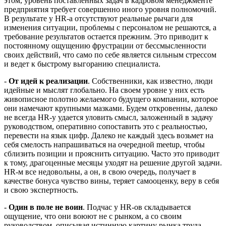
этом, уровень поставленных задач в кадровом менеджменте
предприятия требует совершенно иного уровня полномочий.
В результате у HR-а отсутствуют реальные рычаги для
изменения ситуации, проблемы с персоналом не решаются, а
требование результатов остается прежним. Это приводит к
постоянному ощущению фрустрации от бессмысленности
своих действий, что само по себе является сильным стрессом
и ведет к быстрому выгоранию специалиста.
-
От идей к реализации
. Собственники, как известно, люди
идейные и мыслят глобально. На своем уровне у них есть
живописное полотно желаемого будущего компании, которое
они намечают крупными мазками. Будем откровенны, далеко
не всегда HR-у удается уловить смысл, заложенный в задачу
руководством, оперативно сопоставить это с реальностью,
перевести на язык цифр. Далеко не каждый здесь возьмет на
себя смелость напрашиваться на очередной meetup, чтобы
сблизить позиции и прояснить ситуацию. Часто это приводит
к тому, драгоценные месяцы уходят на решение другой задачи.
HR-м все недовольны, а он, в свою очередь, получает в
качестве бонуса чувство вины, теряет самооценку, веру в себя
и свою экспертность.
-
Один в поле не воин
. Подчас у HR-ов складывается
ощущение, что они воюют не с рынком, а со своим
руководством, описывая истинную картину рынка труда,