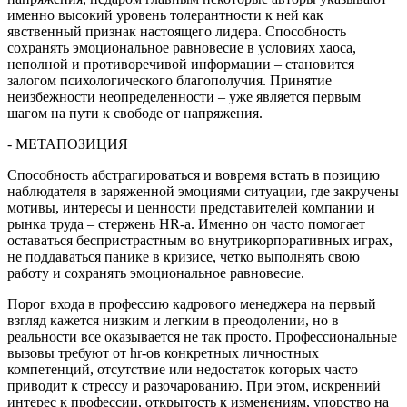
именно высокий уровень толерантности к ней как
явственный признак настоящего лидера. Способность
сохранять эмоциональное равновесие в условиях хаоса,
неполной и противоречивой информации – становится
залогом психологического благополучия. Принятие
неизбежности неопределенности – уже является первым
шагом на пути к свободе от напряжения.
- МЕТАПОЗИЦИЯ
Способность абстрагироваться и вовремя встать в позицию
наблюдателя в заряженной эмоциями ситуации, где закручены
мотивы, интересы и ценности представителей компании и
рынка труда – стержень HR-а. Именно он часто помогает
оставаться беспристрастным во внутрикорпоративных играх,
не поддаваться панике в кризисе, четко выполнять свою
работу и сохранять эмоциональное равновесие.
Порог входа в профессию кадрового менеджера на первый
взгляд кажется низким и легким в преодолении, но в
реальности все оказывается не так просто. Профессиональные
вызовы требуют от hr-ов конкретных личностных
компетенций, отсутствие или недостаток которых часто
приводит к стрессу и разочарованию. При этом, искренний
интерес к профессии, открытость к изменениям, упорство на