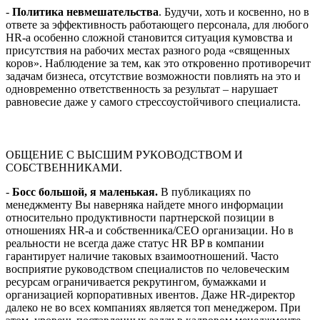
-
Политика невмешательства
. Будучи, хоть и косвенно, но в
ответе за эффективность работающего персонала, для любого
HR-а особенно сложной становится ситуация кумовства и
присутствия на рабочих местах разного рода «священных
коров». Наблюдение за тем, как это откровенно противоречит
задачам бизнеса, отсутствие возможности повлиять на это и
одновременно ответственность за результат – нарушает
равновесие даже у самого стрессоустойчивого специалиста.
ОБЩЕНИЕ С ВЫСШИМ РУКОВОДСТВОМ И
СОБСТВЕННИКАМИ.
-
Босс большой, я маленькая.
В публикациях по
менеджменту Вы наверняка найдете много информации
относительно продуктивности партнерской позиции в
отношениях HR-a и собственника/CEO организации. Но в
реальности не всегда даже статус HR BP в компании
гарантирует наличие таковых взаимоотношений. Часто
восприятие руководством специалистов по человеческим
ресурсам ограничивается рекрутингом, бумажками и
организацией корпоративных ивентов. Даже HR-директор
далеко не во всех компаниях является топ менеджером. При