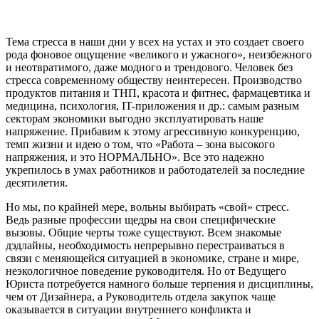
Тема стресса в наши дни у всех на устах и это создает своего
рода фоновое ощущение «великого и ужасного», неизбежного
и неотвратимого, даже модного и трендового. Человек без
стресса современному обществу неинтересен. Производство
продуктов питания и ТНП, красота и фитнес, фармацевтика и
медицина, психология, IT-приложения и др.: самым разным
секторам экономики выгодно эксплуатировать наше
напряжение. Прибавим к этому агрессивную конкуренцию,
темп жизни и идею о том, что «Работа – зона высокого
напряжения, и это НОРМАЛЬНО». Все это надежно
укрепилось в умах работников и работодателей за последние
десятилетия.
Но мы, по крайней мере, вольны выбирать «свой» стресс.
Ведь разные профессии щедры на свои специфические
вызовы. Общие черты тоже существуют. Всем знакомые
дэдлайны, необходимость непрерывно перестраиваться в
связи с меняющейся ситуацией в экономике, стране и мире,
неэкологичное поведение руководителя. Но от Ведущего
Юриста потребуется намного больше терпения и дисциплины,
чем от Дизайнера, а Руководитель отдела закупок чаще
оказывается в ситуации внутреннего конфликта и