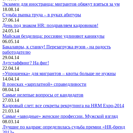
Экзамен для иностранца: мигрантов обяжут взяться за ум
18.08.14
Судьба рынка труда – в руках абитуры
27.06.14
День под знаком HR: поздравляем кадровиков!
24.05.14
Майская безделица: россияне удлиняют каникулы
06.05.14
Бакалавры, к станку! Перезагрузка вузов - на радость
работодателю
29.04.14
Аутстаффинг? На фиг!
22.04.14
«Упрощенка» для мигрантов – квоты больше не нужны
14.04.14
В поисках «зарплатной» справедливости
08.04.14
Самые нелепые вопросы от кандидатов
27.03.14
Кадровый слет: все секреты рекрутинга на HRM Expo-2014
21.03.14
Самые «заводные» женские профессии. Мужской взгляд
08.03.14
Лучшие по кадрам: определилась судьба премии «HR-бренд
2013»