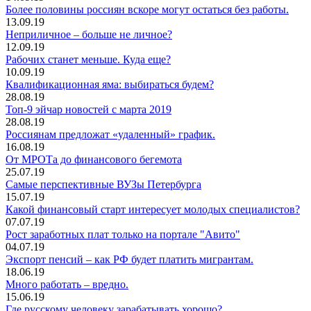
Более половины россиян вскоре могут остаться без работы.
13.09.19
Неприличное – больше не личное?
12.09.19
Рабочих станет меньше. Куда еще?
10.09.19
Квалификационная яма: выбираться будем?
28.08.19
Топ-9 эйчар новостей с марта 2019
28.08.19
Россиянам предложат «удаленный» график.
16.08.19
От МРОТа до финансового бегемота
25.07.19
Самые перспективные ВУЗы Петербурга
15.07.19
Какой финансовый старт интересует молодых специалистов?
07.07.19
Рост заработных плат только на портале "Авито"
04.07.19
Экспорт пенсий – как РФ будет платить мигрантам.
18.06.19
Много работать – вредно.
15.06.19
Где русскому человеку зарабатывать хорошо?