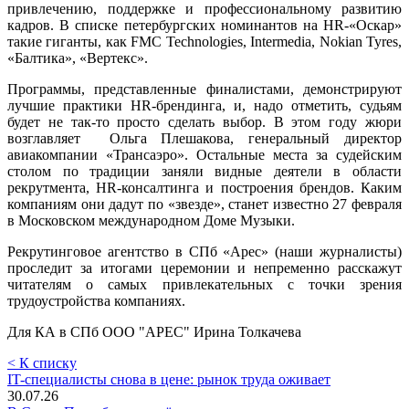
привлечению, поддержке и профессиональному развитию
кадров. В списке петербургских номинантов на HR-«Оскар»
такие гиганты, как FMC Technologies, Intermedia, Nokian Tyres,
«Балтика», «Вертекс».
Программы, представленные финалистами, демонстрируют
лучшие практики HR-брендинга, и, надо отметить, судьям
будет не так-то просто сделать выбор. В этом году жюри
возглавляет Ольга Плешакова, генеральный директор
авиакомпании «Трансаэро». Остальные места за судейским
столом по традиции заняли видные деятели в области
рекрутмента, HR-консалтинга и построения брендов. Каким
компаниям они дадут по «звезде», станет известно 27 февраля
в Московском международном Доме Музыки.
Рекрутинговое агентство в СПб «Арес» (наши журналисты)
проследит за итогами церемонии и непременно расскажут
читателям о самых привлекательных с точки зрения
трудоустройства компаниях.
Для КА в СПб ООО "АРЕС" Ирина Толкачева
< К списку
IT-специалисты снова в цене: рынок труда оживает
30.07.26