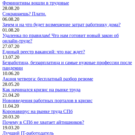
Феминитивы вошли в трудовые
28.08.20
Сокращаешь? Плати.
06.08.20
Зачем и на что будет возмещение затрат работнику дома?
01.08.20
Удаленка по правилам! Что нам готовит новый закон об
онлайн-труде?
27.07.20
Единый реестр вакансий: что нас ждет?
13.07.20
Безработица, беззарплатица и самые нужные профессии после
пандемии
10.06.20
Акция четверга: бесплатный разбор резюме
28.05.20
Как начинался кризис на рынке труда
21.04.20
Нововведения работных порталов в кризис
11.04.20
Коронавирус на рынке труда СПб
20.03.20
Почему в СПб не хватает айтишников?
19.03.20
Лучший IT-работодатель