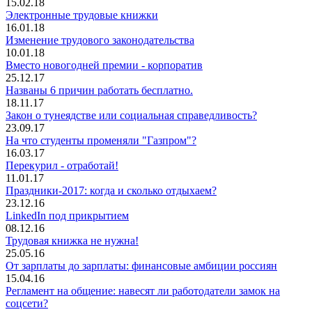
15.02.18
Электронные трудовые книжки
16.01.18
Изменение трудового законодательства
10.01.18
Вместо новогодней премии - корпоратив
25.12.17
Названы 6 причин работать бесплатно.
18.11.17
Закон о тунеядстве или социальная справедливость?
23.09.17
На что студенты променяли "Газпром"?
16.03.17
Перекурил - отработай!
11.01.17
Праздники-2017: когда и сколько отдыхаем?
23.12.16
LinkedIn под прикрытием
08.12.16
Трудовая книжка не нужна!
25.05.16
От зарплаты до зарплаты: финансовые амбиции россиян
15.04.16
Регламент на общение: навесят ли работодатели замок на
соцсети?