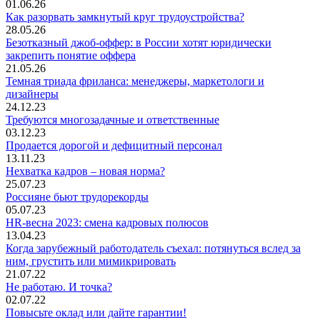
01.06.26
Как разорвать замкнутый круг трудоустройства?
28.05.26
Безотказный джоб-оффер: в России хотят юридически
закрепить понятие оффера
21.05.26
Темная триада фриланса: менеджеры, маркетологи и
дизайнеры
24.12.23
Требуются многозадачные и ответственные
03.12.23
Продается дорогой и дефицитный персонал
13.11.23
Нехватка кадров – новая норма?
25.07.23
Россияне бьют трудорекорды
05.07.23
HR-весна 2023: смена кадровых полюсов
13.04.23
Когда зарубежный работодатель съехал: потянуться вслед за
ним, грустить или мимикрировать
21.07.22
Не работаю. И точка?
02.07.22
Повысьте оклад или дайте гарантии!