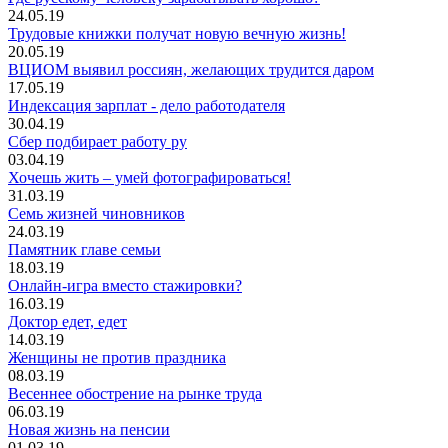
24.05.19
Трудовые книжки получат новую вечную жизнь!
20.05.19
ВЦИОМ выявил россиян, желающих трудится даром
17.05.19
Индексация зарплат - дело работодателя
30.04.19
Сбер подбирает работу ру
03.04.19
Хочешь жить – умей фотографироваться!
31.03.19
Семь жизней чиновников
24.03.19
Памятник главе семьи
18.03.19
Онлайн-игра вместо стажировки?
16.03.19
Доктор едет, едет
14.03.19
Женщины не против праздника
08.03.19
Весеннее обострение на рынке труда
06.03.19
Новая жизнь на пенсии
01.03.19